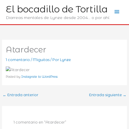
Ir
El bocadillo de Tortilla
Men
al
contenido
Diarreas mentales de Lynze desde 2004... o por ahí.
prin
Atardecer
1 comentario
/
Miguitas
/ Por
Lynze
Posted by
Instagrate to WordPress
←
Entrada anterior
Entrada siguiente
→
1 comentario en “Atardecer”