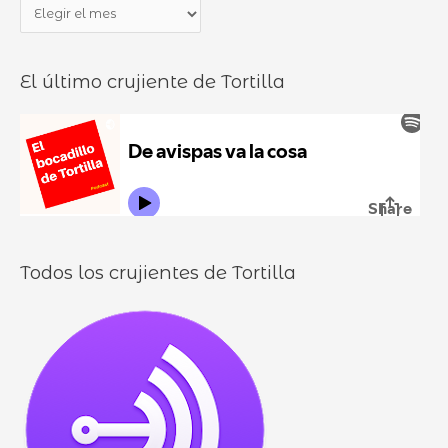
P
r
o
a
p
c
n
o
a
El último crujiente de Tortilla
d
r
d
u
:
i
r
l
o
l
o
s
Todos los crujientes de Tortilla