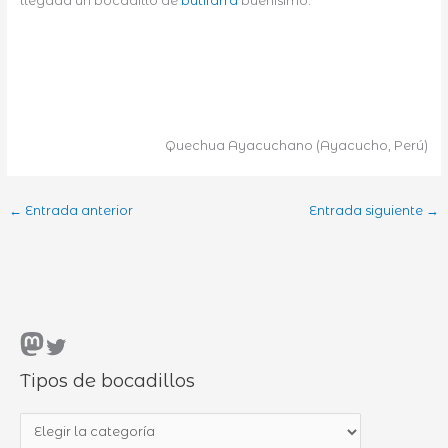
llegada un bocadillo de
butifarra
buenísimo.
Quechua Ayacuchano (Ayacucho, Perú)
←
Entrada anterior
Entrada siguiente
→
Mastodon
Twitter
Tipos de bocadillos
T