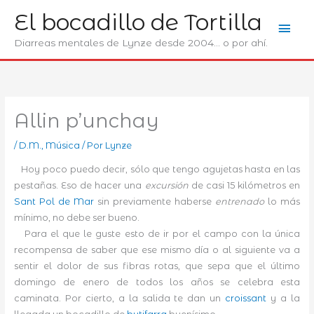
Ir
El bocadillo de Tortilla
Men
al
contenido
Diarreas mentales de Lynze desde 2004... o por ahí.
prin
Allin p’unchay
/
D.M.
,
Música
/ Por
Lynze
Hoy poco puedo decir, sólo que tengo agujetas hasta en las
pestañas. Eso de hacer una
excursión
de casi 15 kilómetros en
Sant Pol de Mar
sin previamente haberse
entrenado
lo más
mínimo, no debe ser bueno.
Para el que le guste esto de ir por el campo con la única
recompensa de saber que ese mismo día o al siguiente va a
sentir el dolor de sus fibras rotas, que sepa que el último
domingo de enero de todos los años se celebra esta
caminata. Por cierto, a la salida te dan un
croissant
y a la