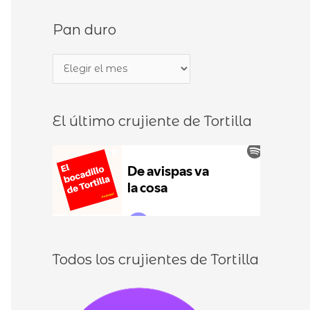
s
d
Pan duro
c
e
a
b
P
r
o
a
p
c
n
o
a
El último crujiente de Tortilla
d
r
d
u
:
i
r
l
o
l
o
s
Todos los crujientes de Tortilla