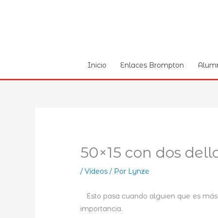
Ir
al
contenido
Inicio
Enlaces Brompton
Alum
50×15 con dos dell
/
Ví­deos
/ Por
Lynze
Esto pasa cuando alguien que es más c
importancia.