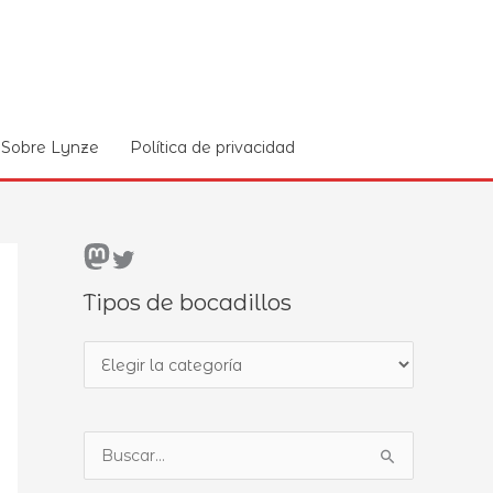
Sobre Lynze
Política de privacidad
Mastodon
Twitter
Tipos de bocadillos
T
i
p
B
o
u
s