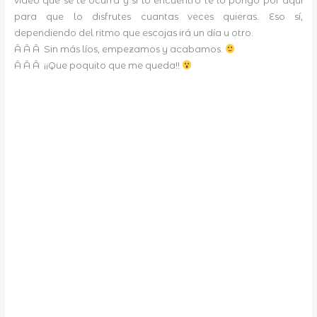
vídeo que se te ocurra y si lo encuentro te lo pongo por aquí
para que lo disfrutes cuantas veces quieras. Eso sí,
dependiendo del ritmo que escojas irá un día u otro.
Â Â Â Sin más líos, empezamos y acabamos.
Â Â Â ¡¡Que poquito que me queda!!