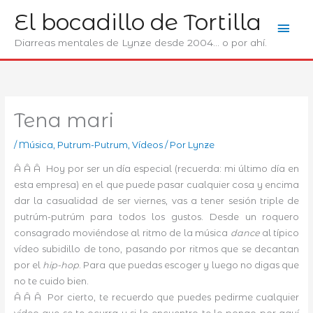
Ir
El bocadillo de Tortilla
Men
al
contenido
Diarreas mentales de Lynze desde 2004... o por ahí.
prin
Tena mari
/
Música
,
Putrum-Putrum
,
Ví­deos
/ Por
Lynze
Â Â Â Hoy por ser un día especial (recuerda: mi último día en
esta empresa) en el que puede pasar cualquier cosa y encima
dar la casualidad de ser viernes, vas a tener sesión triple de
putrúm-putrúm para todos los gustos. Desde un roquero
consagrado moviéndose al ritmo de la música
dance
al típico
vídeo subidillo de tono, pasando por ritmos que se decantan
por el
hip-hop
. Para que puedas escoger y luego no digas que
no te cuido bien.
Â Â Â Por cierto, te recuerdo que puedes pedirme cualquier