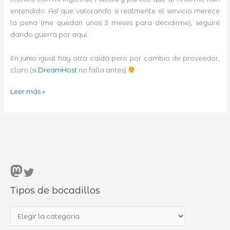
entendido. Así que valorando si realmente el servicio merece
la pena (me quedan unos 3 meses para decidirme), seguiré
dando guerra por aquí.
En junio igual hay otra caída pero por cambio de proveedor,
claro (si
DreamHost
no falla antes)
EBDT
Leer más »
ha
vuelto
Mastodon
Twitter
Tipos de bocadillos
T
i