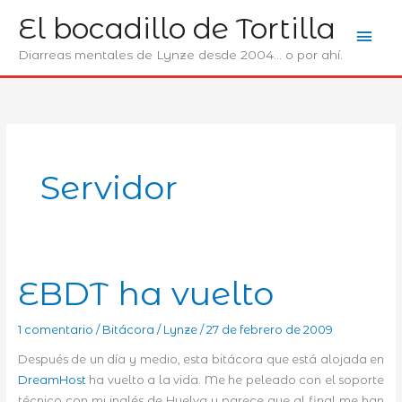
Ir
El bocadillo de Tortilla
Men
al
contenido
Diarreas mentales de Lynze desde 2004... o por ahí.
prin
Servidor
EBDT ha vuelto
1 comentario
/
Bitácora
/
Lynze
/
27 de febrero de 2009
Después de un día y medio, esta bitácora que está alojada en
DreamHost
ha vuelto a la vida. Me he peleado con el soporte
técnico con mi inglés de Huelva y parece que al final me han