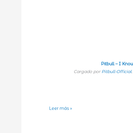
Pitbull – I Kn
Cargado por
Pitbull-Official
Un
Leer más »
nuevo
viernes