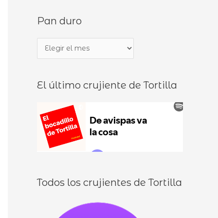
s
d
Pan duro
c
e
a
b
P
r
o
a
p
c
n
o
a
El último crujiente de Tortilla
d
r
d
u
:
i
r
l
o
l
o
s
Todos los crujientes de Tortilla