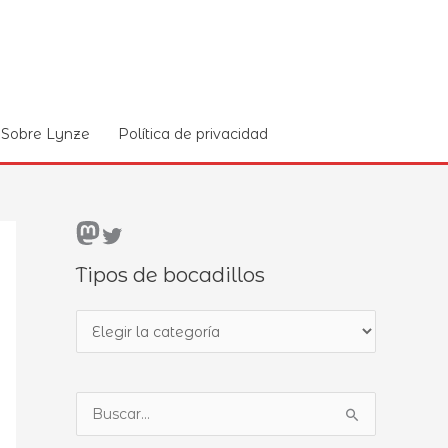
Sobre Lynze
Política de privacidad
Mastodon
Twitter
Tipos de bocadillos
T
i
p
B
o
u
s