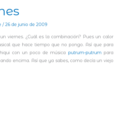
nes
e
/
26 de junio de 2009
n viernes. ¿Cuál es la combinación? Pues un calor
usical que hace tiempo que no pongo. Así que para
-chiqui con un poco de música
putrum-putrum
para
hando encima. Así que ya sabes, como decía un viejo