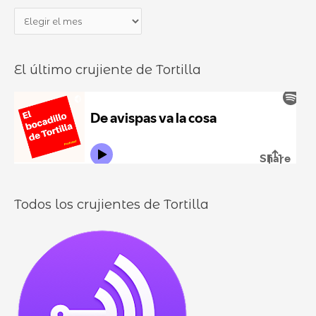
a
b
P
r
o
a
p
c
n
o
a
El último crujiente de Tortilla
d
r
d
u
:
i
r
l
o
l
o
s
Todos los crujientes de Tortilla