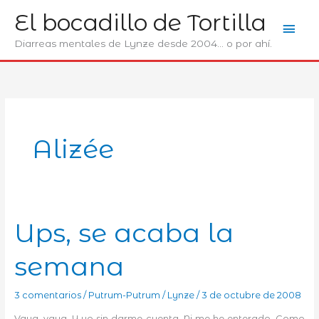
Ir
El bocadillo de Tortilla
Men
al
contenido
Diarreas mentales de Lynze desde 2004... o por ahí.
prin
Alizée
Ups, se acaba la
semana
3 comentarios
/
Putrum-Putrum
/
Lynze
/
3 de octubre de 2008
Vaya, vaya. Y yo sin darme cuenta. Ni me he enterado. Como