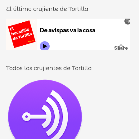
n
o
a
El último crujiente de Tortilla
d
r
d
u
:
i
r
l
o
l
o
s
Todos los crujientes de Tortilla