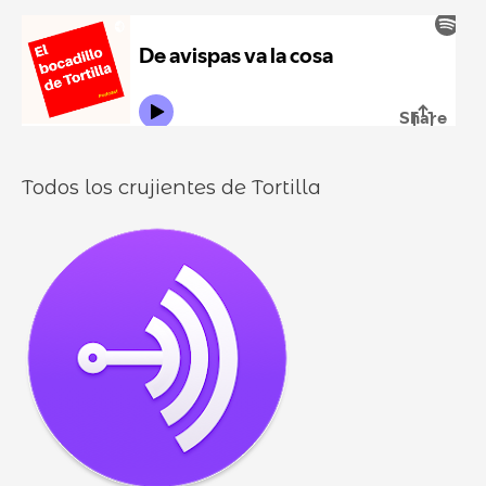
u
:
i
r
l
o
l
o
s
Todos los crujientes de Tortilla