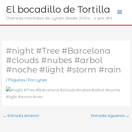
Ir
El bocadillo de Tortilla
Men
al
contenido
Diarreas mentales de Lynze desde 2004... o por ahí.
prin
#night #Tree #Barcelona
#clouds #nubes #arbol
#noche #light #storm #rain
/
Miguitas
/ Por
Lynze
←
Entrada anterior
Entrada siguiente
→