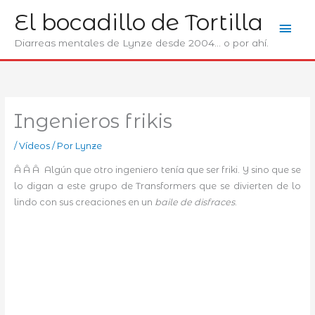
Ir
El bocadillo de Tortilla
Men
al
contenido
Diarreas mentales de Lynze desde 2004... o por ahí.
prin
Ingenieros frikis
/
Ví­deos
/ Por
Lynze
Â Â Â Algún que otro ingeniero tenía que ser friki. Y sino que se
lo digan a este grupo de Transformers que se divierten de lo
lindo con sus creaciones en un
baile de disfraces
.