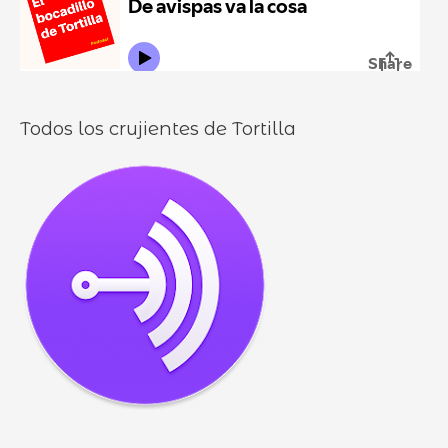
o
l
o
s
Todos los crujientes de Tortilla