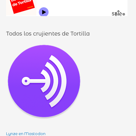
o
s
Todos los crujientes de Tortilla
Lynze en Mastodon