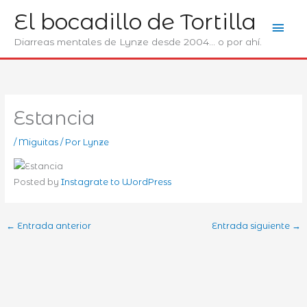
Ir
El bocadillo de Tortilla
Men
al
contenido
Diarreas mentales de Lynze desde 2004... o por ahí.
prin
Estancia
/
Miguitas
/ Por
Lynze
Posted by
Instagrate to WordPress
←
Entrada anterior
Entrada siguiente
→