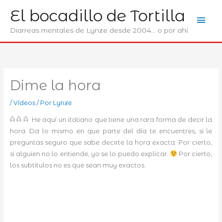
Ir
El bocadillo de Tortilla
Men
al
contenido
Diarreas mentales de Lynze desde 2004... o por ahí.
prin
Dime la hora
/
Ví­deos
/ Por
Lynze
Â Â Â He aquí un italiano que tiene una rara forma de decir la
hora. Da lo mismo en que parte del día te encuentres, si le
preguntas seguro que sabe decirte la hora exacta. Por cierto,
si alguien no lo entiende, yo se lo puedo explicar.
Por cierto,
los subtítulos no es que sean muy exactos.