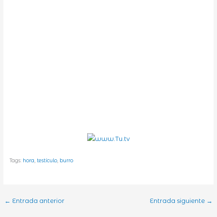
Tags:
hora
,
testículo
,
burro
←
Entrada anterior
Entrada siguiente
→