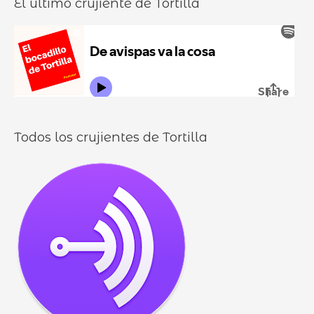
El último crujiente de Tortilla
d
r
d
u
:
i
r
l
o
l
o
s
Todos los crujientes de Tortilla