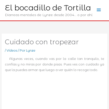
Ir
El bocadillo de Tortilla
Men
al
contenido
Diarreas mentales de Lynze desde 2004... o por ahí.
prin
Cuidado con tropezar
/
Ví­deos
/ Por
Lynze
Algunas veces, cuando vas por la calle tan tranquilo, te
confías y no miras por donde pisas. Pues ves con cuidado ya
que la puedes armar que luego a ver quién lo recoge todo.