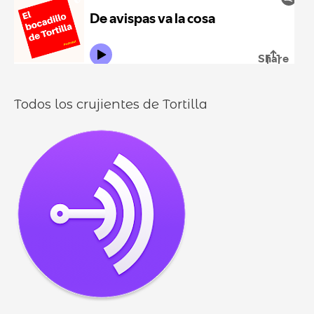
r
l
o
l
o
s
Todos los crujientes de Tortilla