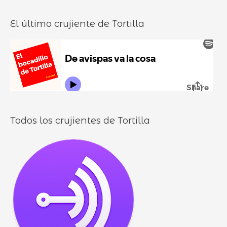
c
n
o
a
El último crujiente de Tortilla
d
r
d
u
:
i
r
l
o
l
o
s
Todos los crujientes de Tortilla