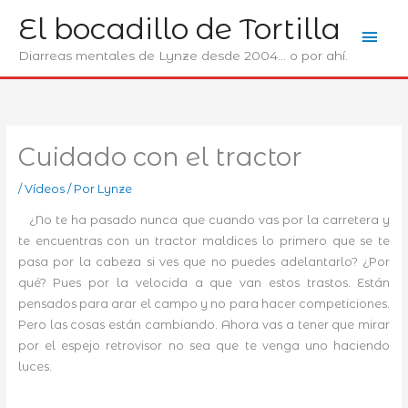
Ir
El bocadillo de Tortilla
Men
al
contenido
Diarreas mentales de Lynze desde 2004... o por ahí.
prin
Cuidado con el tractor
/
Ví­deos
/ Por
Lynze
¿No te ha pasado nunca que cuando vas por la carretera y
te encuentras con un tractor maldices lo primero que se te
pasa por la cabeza si ves que no puedes adelantarlo? ¿Por
qué? Pues por la velocida a que van estos trastos. Están
pensados para arar el campo y no para hacer competiciones.
Pero las cosas están cambiando. Ahora vas a tener que mirar
por el espejo retrovisor no sea que te venga uno haciendo
luces.