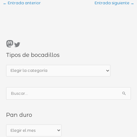
←
Entrada anterior
Entrada siguiente
→
Mastodon
Twitter
Tipos de bocadillos
T
i
p
B
o
u
s
s
d
Pan duro
c
e
a
b
P
r
o
a
p