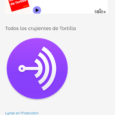
o
s
Todos los crujientes de Tortilla
Lynze en Mastodon