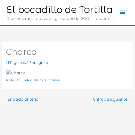
Ir
El bocadillo de Tortilla
Men
al
contenido
Diarreas mentales de Lynze desde 2004... o por ahí.
prin
Charco
/
Miguitas
/ Por
Lynze
Posted by
Instagrate to WordPress
←
Entrada anterior
Entrada siguiente
→