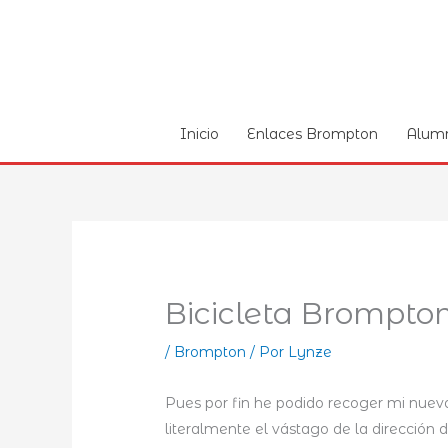
Ir
al
contenido
Inicio
Enlaces Brompton
Alum
Bicicleta Brompto
/
Brompton
/ Por
Lynze
Pues por fin he podido recoger mi nuev
literalmente el vástago de la dirección d