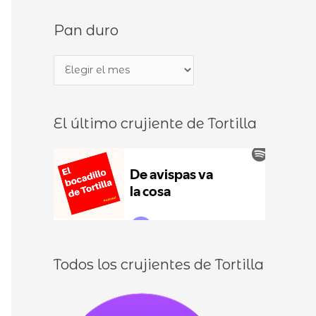
s
d
Pan duro
c
e
a
b
P
r
o
a
p
c
n
o
a
El último crujiente de Tortilla
d
r
d
u
:
i
r
l
o
l
o
s
Todos los crujientes de Tortilla