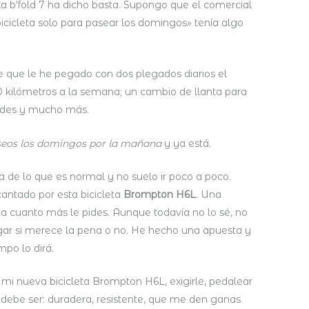
la b’fold 7 ha dicho basta. Supongo que el comercial
cicleta solo para pasear los domingos» tenía algo
te que le he pegado con dos plegados diarios el
0 kilómetros a la semana; un cambio de llanta para
ades y mucho más.
seos los domingos por la mañana
y ya está.
a de lo que es normal y no suelo ir poco a poco.
antado por esta bicicleta
Brompton H6L
. Una
ta cuanto más le pides. Aunque todavía no lo sé, no
zgar si merece la pena o no. He hecho una apuesta y
mpo lo dirá.
 mi nueva bicicleta Brompton H6L, exigirle, pedalear
debe ser: duradera, resistente, que me den ganas