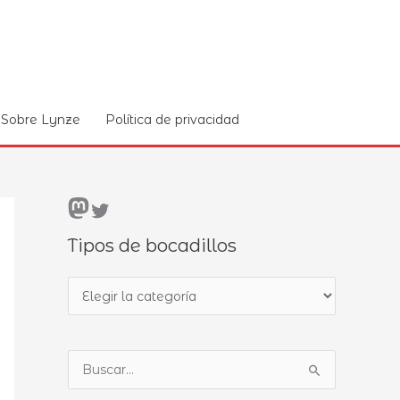
Sobre Lynze
Política de privacidad
Mastodon
Twitter
Tipos de bocadillos
T
i
p
B
o
u
s