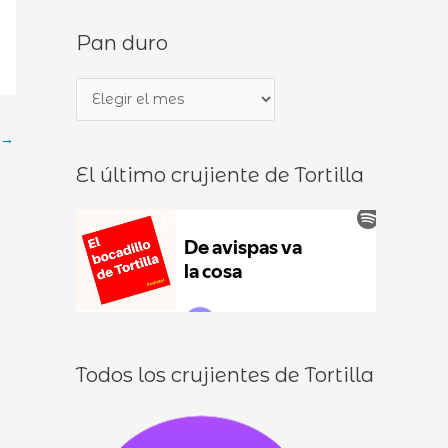
s
d
Pan duro
c
e
a
b
P
r
o
a
p
c
→
n
o
a
El último crujiente de Tortilla
d
r
d
u
:
i
r
l
o
l
o
s
Todos los crujientes de Tortilla