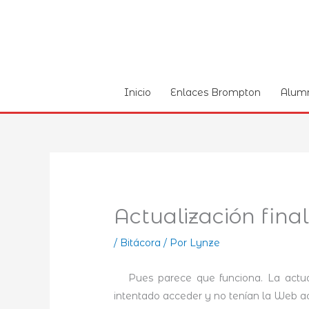
Ir
al
contenido
Inicio
Enlaces Brompton
Alum
Actualización fina
/
Bitácora
/ Por
Lynze
Pues parece que funciona. La actual
intentado acceder y no tenían la Web ac