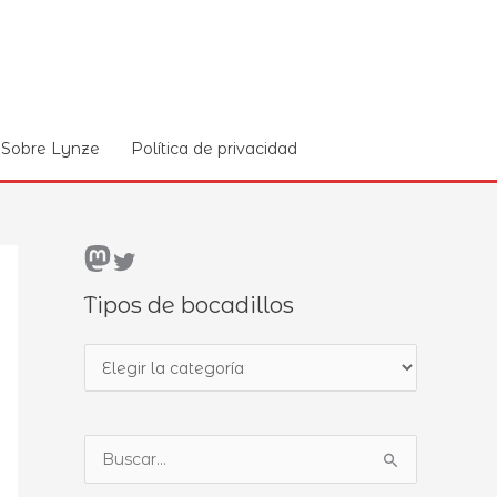
Sobre Lynze
Política de privacidad
Mastodon
Twitter
Tipos de bocadillos
T
i
p
B
o
u
s