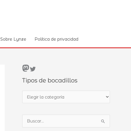
Sobre Lynze
Política de privacidad
Mastodon
Twitter
Tipos de bocadillos
T
i
p
B
o
u
s