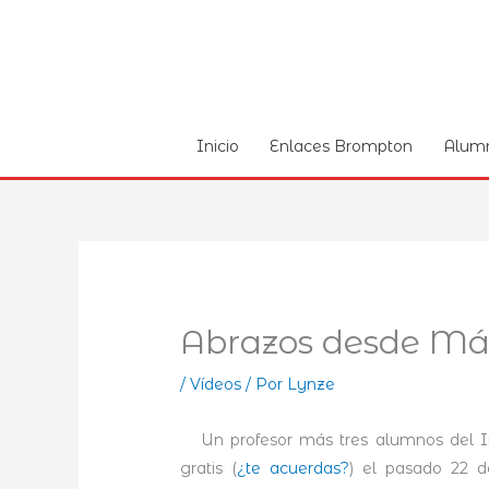
Ir
al
contenido
Inicio
Enlaces Brompton
Alum
Abrazos desde Má
/
Ví­deos
/ Por
Lynze
Un profesor más tres alumnos del Inst
gratis (
¿te acuerdas?
) el pasado 22 d