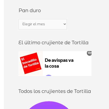
s
d
Pan duro
c
e
a
b
P
r
o
a
p
c
n
o
a
El último crujiente de Tortilla
d
r
d
u
:
i
r
l
o
l
o
s
Todos los crujientes de Tortilla